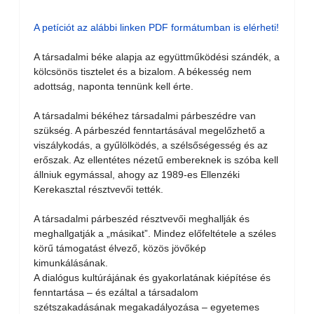
A petíciót az alábbi linken PDF formátumban is elérheti!
A társadalmi béke alapja az együttműködési szándék, a
kölcsönös tisztelet és a bizalom. A békesség nem
adottság, naponta tennünk kell érte.
A társadalmi békéhez társadalmi párbeszédre van
szükség. A párbeszéd fenntartásával megelőzhető a
viszálykodás, a gyűlölködés, a szélsőségesség és az
erőszak. Az ellentétes nézetű embereknek is szóba kell
állniuk egymással, ahogy az 1989-es Ellenzéki
Kerekasztal résztvevői tették.
A társadalmi párbeszéd résztvevői meghallják és
meghallgatják a „másikat”. Mindez előfeltétele a széles
körű támogatást élvező, közös jövőkép
kimunkálásának.
A dialógus kultúrájának és gyakorlatának kiépítése és
fenntartása – és ezáltal a társadalom
szétszakadásának megakadályozása – egyetemes