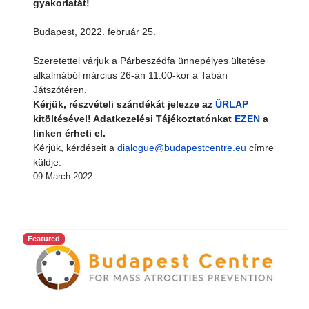
gyakorlatát!
Budapest, 2022. február 25.
Szeretettel várjuk a Párbeszédfa ünnepélyes ültetése
alkalmából március 26-án 11:00-kor a Tabán
Játszótéren.
Kérjük, részvételi szándékát jelezze az
ŰRLAP
kitöltésével! Adatkezelési Tájékoztatónkat
EZEN
a
linken érheti el.
Kérjük, kérdéseit a
dialogue@budapestcentre.eu
címre
küldje.
09 March 2022
Featured