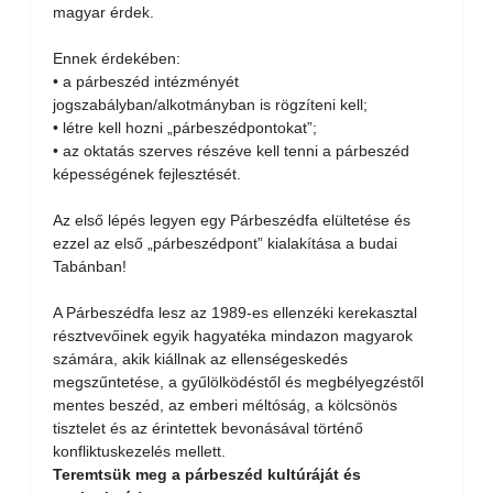
magyar érdek.
Ennek érdekében:
• a párbeszéd intézményét
jogszabályban/alkotmányban is rögzíteni kell;
• létre kell hozni „párbeszédpontokat”;
• az oktatás szerves részéve kell tenni a párbeszéd
képességének fejlesztését.
Az első lépés legyen egy Párbeszédfa elültetése és
ezzel az első „párbeszédpont” kialakítása a budai
Tabánban!
A Párbeszédfa lesz az 1989-es ellenzéki kerekasztal
résztvevőinek egyik hagyatéka mindazon magyarok
számára, akik kiállnak az ellenségeskedés
megszűntetése, a gyűlölködéstől és megbélyegzéstől
mentes beszéd, az emberi méltóság, a kölcsönös
tisztelet és az érintettek bevonásával történő
konfliktuskezelés mellett.
Teremtsük meg a párbeszéd kultúráját és