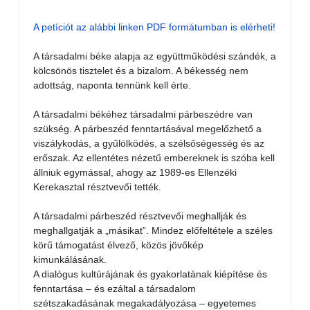
A petíciót az alábbi linken PDF formátumban is elérheti!
A társadalmi béke alapja az együttműködési szándék, a
kölcsönös tisztelet és a bizalom. A békesség nem
adottság, naponta tennünk kell érte.
A társadalmi békéhez társadalmi párbeszédre van
szükség. A párbeszéd fenntartásával megelőzhető a
viszálykodás, a gyűlölködés, a szélsőségesség és az
erőszak. Az ellentétes nézetű embereknek is szóba kell
állniuk egymással, ahogy az 1989-es Ellenzéki
Kerekasztal résztvevői tették.
A társadalmi párbeszéd résztvevői meghallják és
meghallgatják a „másikat”. Mindez előfeltétele a széles
körű támogatást élvező, közös jövőkép
kimunkálásának.
A dialógus kultúrájának és gyakorlatának kiépítése és
fenntartása – és ezáltal a társadalom
szétszakadásának megakadályozása – egyetemes