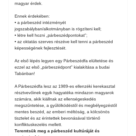
magyar érdek.
Ennek érdekében:
• a párbeszéd intézményét
jogszabályban/alkotmányban is rögzíteni kell;
• létre kell hozni „párbeszédpontokat”;
• az oktatás szerves részéve kell tenni a párbeszéd
képességének fejlesztését.
Az első lépés legyen egy Párbeszédfa elültetése és
ezzel az első „párbeszédpont” kialakítása a budai
Tabánban!
A Párbeszédfa lesz az 1989-es ellenzéki kerekasztal
résztvevőinek egyik hagyatéka mindazon magyarok
számára, akik kiállnak az ellenségeskedés
megszűntetése, a gyűlölködéstől és megbélyegzéstől
mentes beszéd, az emberi méltóság, a kölcsönös
tisztelet és az érintettek bevonásával történő
konfliktuskezelés mellett.
Teremtsük meg a párbeszéd kultúráját és