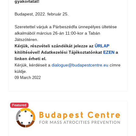
gyakorlatát!
Budapest, 2022. február 25.
Szeretettel várjuk a Párbeszédfa ünnepélyes ültetése
alkalmából március 26-án 11:00-kor a Tabán
Játszótéren.
Kérjük, részvételi szándékát jelezze az
ŰRLAP
kitöltésével! Adatkezelési Tájékoztatónkat
EZEN
a
linken érheti el.
Kérjük, kérdéseit a
dialogue@budapestcentre.eu
címre
küldje.
09 March 2022
Featured