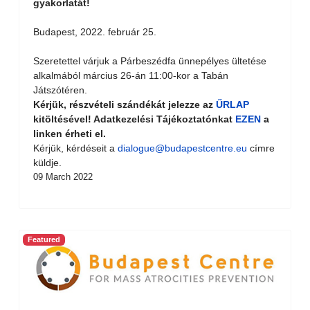
gyakorlatát!
Budapest, 2022. február 25.
Szeretettel várjuk a Párbeszédfa ünnepélyes ültetése
alkalmából március 26-án 11:00-kor a Tabán
Játszótéren.
Kérjük, részvételi szándékát jelezze az
ŰRLAP
kitöltésével! Adatkezelési Tájékoztatónkat
EZEN
a
linken érheti el.
Kérjük, kérdéseit a
dialogue@budapestcentre.eu
címre
küldje.
09 March 2022
Featured