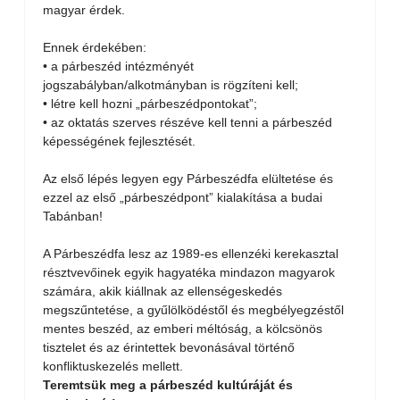
magyar érdek.
Ennek érdekében:
• a párbeszéd intézményét
jogszabályban/alkotmányban is rögzíteni kell;
• létre kell hozni „párbeszédpontokat”;
• az oktatás szerves részéve kell tenni a párbeszéd
képességének fejlesztését.
Az első lépés legyen egy Párbeszédfa elültetése és
ezzel az első „párbeszédpont” kialakítása a budai
Tabánban!
A Párbeszédfa lesz az 1989-es ellenzéki kerekasztal
résztvevőinek egyik hagyatéka mindazon magyarok
számára, akik kiállnak az ellenségeskedés
megszűntetése, a gyűlölködéstől és megbélyegzéstől
mentes beszéd, az emberi méltóság, a kölcsönös
tisztelet és az érintettek bevonásával történő
konfliktuskezelés mellett.
Teremtsük meg a párbeszéd kultúráját és