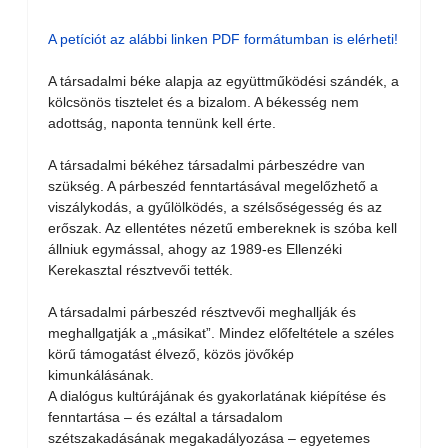
A petíciót az alábbi linken PDF formátumban is elérheti!
A társadalmi béke alapja az együttműködési szándék, a
kölcsönös tisztelet és a bizalom. A békesség nem
adottság, naponta tennünk kell érte.
A társadalmi békéhez társadalmi párbeszédre van
szükség. A párbeszéd fenntartásával megelőzhető a
viszálykodás, a gyűlölködés, a szélsőségesség és az
erőszak. Az ellentétes nézetű embereknek is szóba kell
állniuk egymással, ahogy az 1989-es Ellenzéki
Kerekasztal résztvevői tették.
A társadalmi párbeszéd résztvevői meghallják és
meghallgatják a „másikat”. Mindez előfeltétele a széles
körű támogatást élvező, közös jövőkép
kimunkálásának.
A dialógus kultúrájának és gyakorlatának kiépítése és
fenntartása – és ezáltal a társadalom
szétszakadásának megakadályozása – egyetemes