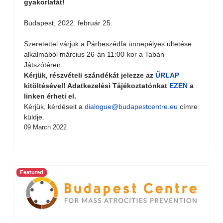
gyakorlatát!
Budapest, 2022. február 25.
Szeretettel várjuk a Párbeszédfa ünnepélyes ültetése
alkalmából március 26-án 11:00-kor a Tabán
Játszótéren.
Kérjük, részvételi szándékát jelezze az
ŰRLAP
kitöltésével! Adatkezelési Tájékoztatónkat
EZEN
a
linken érheti el.
Kérjük, kérdéseit a
dialogue@budapestcentre.eu
címre
küldje.
09 March 2022
Featured