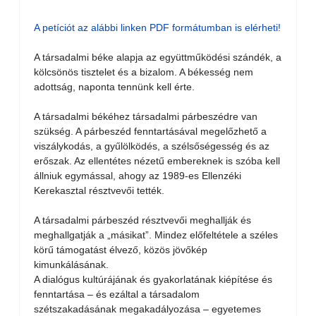
A petíciót az alábbi linken PDF formátumban is elérheti!
A társadalmi béke alapja az együttműködési szándék, a
kölcsönös tisztelet és a bizalom. A békesség nem
adottság, naponta tennünk kell érte.
A társadalmi békéhez társadalmi párbeszédre van
szükség. A párbeszéd fenntartásával megelőzhető a
viszálykodás, a gyűlölködés, a szélsőségesség és az
erőszak. Az ellentétes nézetű embereknek is szóba kell
állniuk egymással, ahogy az 1989-es Ellenzéki
Kerekasztal résztvevői tették.
A társadalmi párbeszéd résztvevői meghallják és
meghallgatják a „másikat”. Mindez előfeltétele a széles
körű támogatást élvező, közös jövőkép
kimunkálásának.
A dialógus kultúrájának és gyakorlatának kiépítése és
fenntartása – és ezáltal a társadalom
szétszakadásának megakadályozása – egyetemes