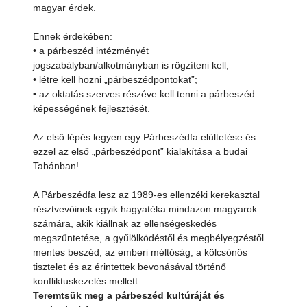
magyar érdek.
Ennek érdekében:
• a párbeszéd intézményét
jogszabályban/alkotmányban is rögzíteni kell;
• létre kell hozni „párbeszédpontokat”;
• az oktatás szerves részéve kell tenni a párbeszéd
képességének fejlesztését.
Az első lépés legyen egy Párbeszédfa elültetése és
ezzel az első „párbeszédpont” kialakítása a budai
Tabánban!
A Párbeszédfa lesz az 1989-es ellenzéki kerekasztal
résztvevőinek egyik hagyatéka mindazon magyarok
számára, akik kiállnak az ellenségeskedés
megszűntetése, a gyűlölködéstől és megbélyegzéstől
mentes beszéd, az emberi méltóság, a kölcsönös
tisztelet és az érintettek bevonásával történő
konfliktuskezelés mellett.
Teremtsük meg a párbeszéd kultúráját és