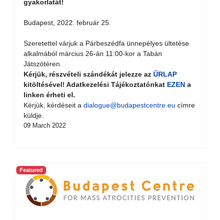
gyakorlatát!
Budapest, 2022. február 25.
Szeretettel várjuk a Párbeszédfa ünnepélyes ültetése
alkalmából március 26-án 11:00-kor a Tabán
Játszótéren.
Kérjük, részvételi szándékát jelezze az
ŰRLAP
kitöltésével! Adatkezelési Tájékoztatónkat
EZEN
a
linken érheti el.
Kérjük, kérdéseit a
dialogue@budapestcentre.eu
címre
küldje.
09 March 2022
Featured