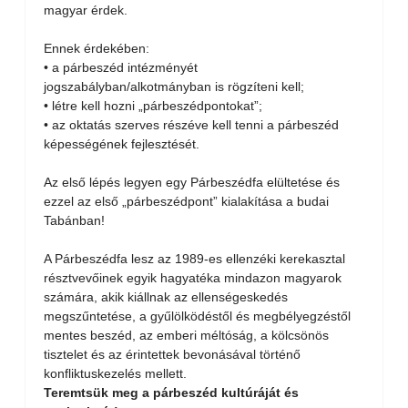
magyar érdek.
Ennek érdekében:
• a párbeszéd intézményét
jogszabályban/alkotmányban is rögzíteni kell;
• létre kell hozni „párbeszédpontokat”;
• az oktatás szerves részéve kell tenni a párbeszéd
képességének fejlesztését.
Az első lépés legyen egy Párbeszédfa elültetése és
ezzel az első „párbeszédpont” kialakítása a budai
Tabánban!
A Párbeszédfa lesz az 1989-es ellenzéki kerekasztal
résztvevőinek egyik hagyatéka mindazon magyarok
számára, akik kiállnak az ellenségeskedés
megszűntetése, a gyűlölködéstől és megbélyegzéstől
mentes beszéd, az emberi méltóság, a kölcsönös
tisztelet és az érintettek bevonásával történő
konfliktuskezelés mellett.
Teremtsük meg a párbeszéd kultúráját és