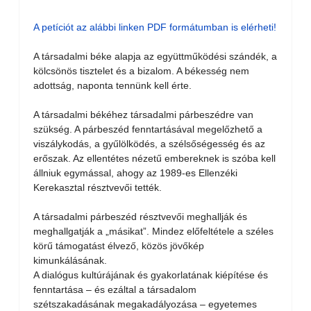
A petíciót az alábbi linken PDF formátumban is elérheti!
A társadalmi béke alapja az együttműködési szándék, a
kölcsönös tisztelet és a bizalom. A békesség nem
adottság, naponta tennünk kell érte.
A társadalmi békéhez társadalmi párbeszédre van
szükség. A párbeszéd fenntartásával megelőzhető a
viszálykodás, a gyűlölködés, a szélsőségesség és az
erőszak. Az ellentétes nézetű embereknek is szóba kell
állniuk egymással, ahogy az 1989-es Ellenzéki
Kerekasztal résztvevői tették.
A társadalmi párbeszéd résztvevői meghallják és
meghallgatják a „másikat”. Mindez előfeltétele a széles
körű támogatást élvező, közös jövőkép
kimunkálásának.
A dialógus kultúrájának és gyakorlatának kiépítése és
fenntartása – és ezáltal a társadalom
szétszakadásának megakadályozása – egyetemes