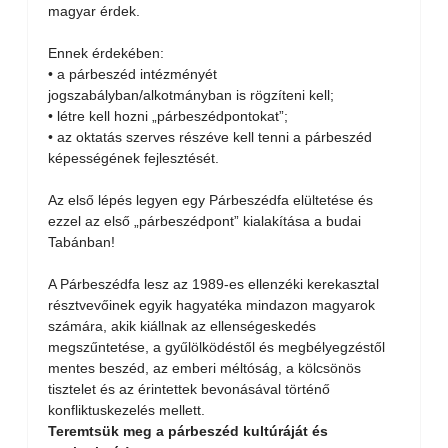
magyar érdek.
Ennek érdekében:
• a párbeszéd intézményét
jogszabályban/alkotmányban is rögzíteni kell;
• létre kell hozni „párbeszédpontokat”;
• az oktatás szerves részéve kell tenni a párbeszéd
képességének fejlesztését.
Az első lépés legyen egy Párbeszédfa elültetése és
ezzel az első „párbeszédpont” kialakítása a budai
Tabánban!
A Párbeszédfa lesz az 1989-es ellenzéki kerekasztal
résztvevőinek egyik hagyatéka mindazon magyarok
számára, akik kiállnak az ellenségeskedés
megszűntetése, a gyűlölködéstől és megbélyegzéstől
mentes beszéd, az emberi méltóság, a kölcsönös
tisztelet és az érintettek bevonásával történő
konfliktuskezelés mellett.
Teremtsük meg a párbeszéd kultúráját és