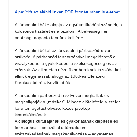
A petíciót az alábbi linken PDF formátumban is elérheti!
A társadalmi béke alapja az együttműködési szándék, a
kölcsönös tisztelet és a bizalom. A békesség nem
adottság, naponta tennünk kell érte.
A társadalmi békéhez társadalmi párbeszédre van
szükség. A párbeszéd fenntartásával megelőzhető a
viszálykodás, a gyűlölködés, a szélsőségesség és az
erőszak. Az ellentétes nézetű embereknek is szóba kell
állniuk egymással, ahogy az 1989-es Ellenzéki
Kerekasztal résztvevői tették.
A társadalmi párbeszéd résztvevői meghallják és
meghallgatják a „másikat”. Mindez előfeltétele a széles
körű támogatást élvező, közös jövőkép
kimunkálásának.
A dialógus kultúrájának és gyakorlatának kiépítése és
fenntartása – és ezáltal a társadalom
szétszakadásának megakadályozása – egyetemes