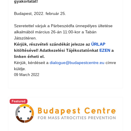
gyakorlatát!
Budapest, 2022. február 25.
Szeretettel várjuk a Párbeszédfa ünnepélyes ültetése
alkalmából március 26-án 11:00-kor a Tabán
Játszótéren.
Kérjük, részvételi szándékát jelezze az
ŰRLAP
kitöltésével! Adatkezelési Tájékoztatónkat
EZEN
a
linken érheti el.
Kérjük, kérdéseit a
dialogue@budapestcentre.eu
címre
küldje.
09 March 2022
Featured