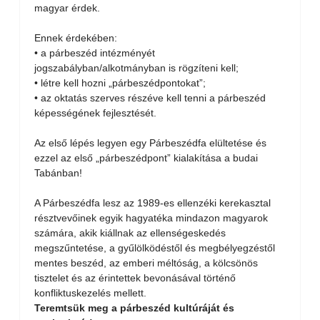
magyar érdek.
Ennek érdekében:
• a párbeszéd intézményét
jogszabályban/alkotmányban is rögzíteni kell;
• létre kell hozni „párbeszédpontokat”;
• az oktatás szerves részéve kell tenni a párbeszéd
képességének fejlesztését.
Az első lépés legyen egy Párbeszédfa elültetése és
ezzel az első „párbeszédpont” kialakítása a budai
Tabánban!
A Párbeszédfa lesz az 1989-es ellenzéki kerekasztal
résztvevőinek egyik hagyatéka mindazon magyarok
számára, akik kiállnak az ellenségeskedés
megszűntetése, a gyűlölködéstől és megbélyegzéstől
mentes beszéd, az emberi méltóság, a kölcsönös
tisztelet és az érintettek bevonásával történő
konfliktuskezelés mellett.
Teremtsük meg a párbeszéd kultúráját és