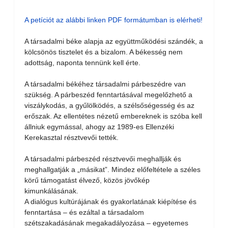
A petíciót az alábbi linken PDF formátumban is elérheti!
A társadalmi béke alapja az együttműködési szándék, a
kölcsönös tisztelet és a bizalom. A békesség nem
adottság, naponta tennünk kell érte.
A társadalmi békéhez társadalmi párbeszédre van
szükség. A párbeszéd fenntartásával megelőzhető a
viszálykodás, a gyűlölködés, a szélsőségesség és az
erőszak. Az ellentétes nézetű embereknek is szóba kell
állniuk egymással, ahogy az 1989-es Ellenzéki
Kerekasztal résztvevői tették.
A társadalmi párbeszéd résztvevői meghallják és
meghallgatják a „másikat”. Mindez előfeltétele a széles
körű támogatást élvező, közös jövőkép
kimunkálásának.
A dialógus kultúrájának és gyakorlatának kiépítése és
fenntartása – és ezáltal a társadalom
szétszakadásának megakadályozása – egyetemes