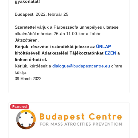
gyakorlatát!
Budapest, 2022. február 25.
Szeretettel várjuk a Párbeszédfa ünnepélyes ültetése
alkalmából március 26-án 11:00-kor a Tabán
Játszótéren.
Kérjük, részvételi szándékát jelezze az
ŰRLAP
kitöltésével! Adatkezelési Tájékoztatónkat
EZEN
a
linken érheti el.
Kérjük, kérdéseit a
dialogue@budapestcentre.eu
címre
küldje.
09 March 2022
Featured